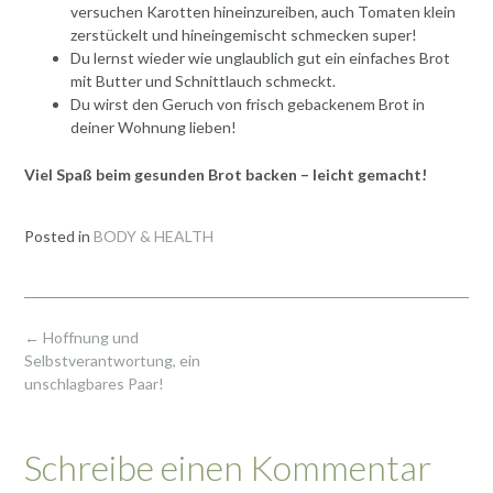
versuchen Karotten hineinzureiben, auch Tomaten klein
zerstückelt und hineingemischt schmecken super!
Du lernst wieder wie unglaublich gut ein einfaches Brot
mit Butter und Schnittlauch schmeckt.
Du wirst den Geruch von frisch gebackenem Brot in
deiner Wohnung lieben!
Viel Spaß beim gesunden Brot backen – leicht gemacht!
Posted in
BODY & HEALTH
Post
←
Hoffnung und
navigation
Selbstverantwortung, ein
unschlagbares Paar!
Schreibe einen Kommentar