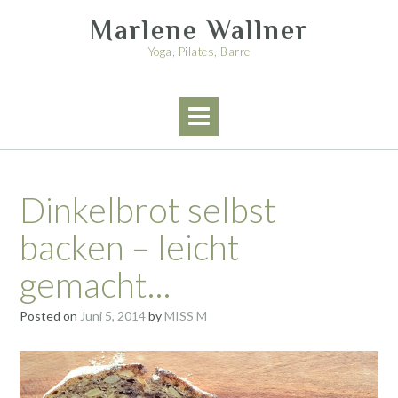
Skip
Marlene Wallner
to
content
Yoga, Pilates, Barre
Dinkelbrot selbst
backen – leicht
gemacht…
Posted on
Juni 5, 2014
by
MISS M