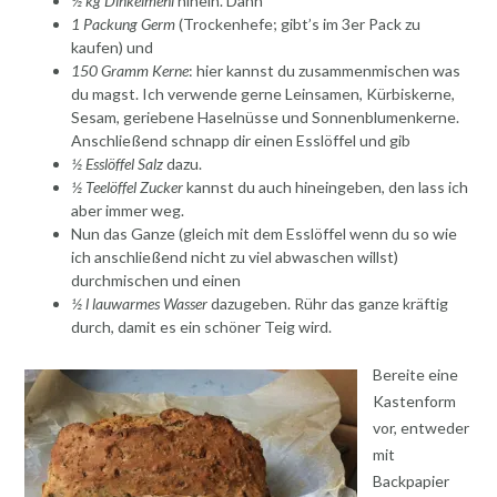
½ kg Dinkelmehl
hinein. Dann
1 Packung Germ
(Trockenhefe; gibt’s im 3er Pack zu
kaufen) und
150 Gramm Kerne
: hier kannst du zusammenmischen was
du magst. Ich verwende gerne Leinsamen, Kürbiskerne,
Sesam, geriebene Haselnüsse und Sonnenblumenkerne.
Anschließend schnapp dir einen Esslöffel und gib
½ Esslöffel Salz
dazu.
½ Teelöffel Zucker
kannst du auch hineingeben, den lass ich
aber immer weg.
Nun das Ganze (gleich mit dem Esslöffel wenn du so wie
ich anschließend nicht zu viel abwaschen willst)
durchmischen und einen
½ l lauwarmes Wasser
dazugeben. Rühr das ganze kräftig
durch, damit es ein schöner Teig wird.
Bereite eine
Kastenform
vor, entweder
mit
Backpapier